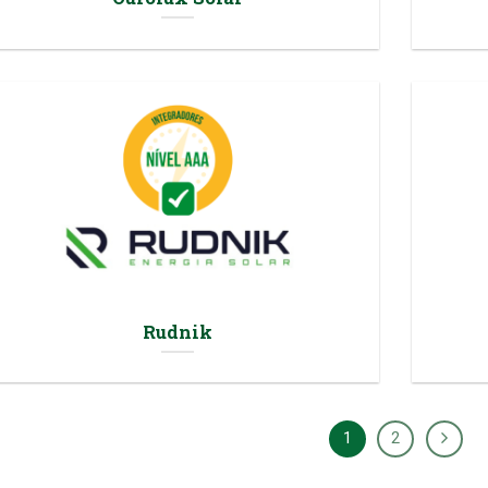
Rudnik
1
2